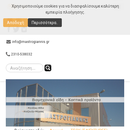
Χρησιμοποιούμε cookies για να διασφαλίσουμε καλύτερη
MENU
εμπειρία πλοήγησης.
Αρχική
Αποδοχή
Περισσότερα..
Εταιρεία
Προϊόντα
info@mastrogiannis.gr
Συνεργάτες
2310-538032
E-shop
Gallery
Επικοινωνία