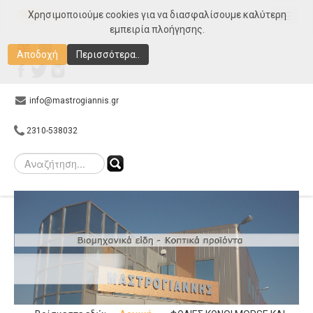
Χρησιμοποιούμε cookies για να διασφαλίσουμε καλύτερη
MENU
εμπειρία πλοήγησης.
Αρχική
Αποδοχή
Περισσότερα..
Εταιρεία
Προϊόντα
info@mastrogiannis.gr
Συνεργάτες
2310-538032
E-shop
Gallery
Επικοινωνία