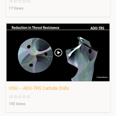
17 Views
OSG -- ADO-TRS Carbide Drills
145 Views