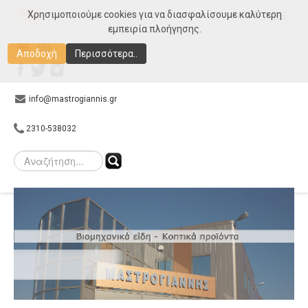
Χρησιμοποιούμε cookies για να διασφαλίσουμε καλύτερη
MENU
εμπειρία πλοήγησης.
Αρχική
Αποδοχή
Περισσότερα..
Εταιρεία
Προϊόντα
info@mastrogiannis.gr
Συνεργάτες
2310-538032
E-shop
Gallery
Επικοινωνία