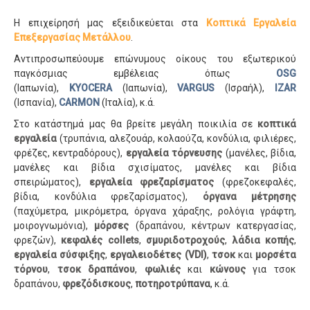
Η επιχείρησή μας εξειδικεύεται στα
Κοπτικά Εργαλεία
Επεξεργασίας Μετάλλου
.
Αντιπροσωπεύουμε επώνυμους οίκους του εξωτερικού
παγκόσμιας εμβέλειας όπως
OSG
(Ιαπωνία),
KYOCERA
(Ιαπωνία),
VARGUS
(Ισραήλ),
IZAR
(Ισπανία),
CARMON
(Ιταλία), κ.ά.
Στο κατάστημά μας θα βρείτε μεγάλη ποικιλία σε
κοπτικά
εργαλεία
(τρυπάνια, αλεζουάρ, κολαούζα, κονδύλια, φιλιέρες,
φρέζες, κεντραδόρους),
εργαλεία τόρνευσης
(μανέλες, βίδια,
μανέλες και βίδια σχισίματος, μανέλες και βίδια
σπειρώματος),
εργαλεία φρεζαρίσματος
(φρεζοκεφαλές,
βίδια, κονδύλια φρεζαρίσματος),
όργανα μέτρησης
(παχύμετρα, μικρόμετρα, όργανα χάραξης, ρολόγια γράφτη,
μοιρογνωμόνια),
μόρσες
(δραπάνου, κέντρων κατεργασίας,
φρεζών),
κεφαλές collets
,
σμυριδοτροχούς
,
λάδια κοπής
,
εργαλεία σύσφιξης
,
εργαλειοδέτες (VDI)
,
τσοκ
και
μορσέτα
τόρνου
,
τσοκ δραπάνου
,
φωλιές
και
κώνους
για τσοκ
δραπάνου,
φρεζόδισκους
,
ποτηροτρύπανα
, κ.ά.