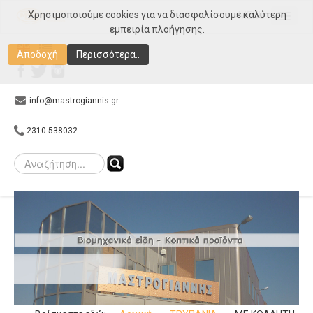
Χρησιμοποιούμε cookies για να διασφαλίσουμε καλύτερη
MENU
εμπειρία πλοήγησης.
Αρχική
Αποδοχή
Περισσότερα..
Εταιρεία
Προϊόντα
info@mastrogiannis.gr
Συνεργάτες
2310-538032
E-shop
Gallery
Επικοινωνία