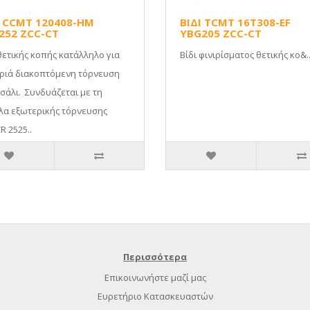
Ι CCMT 120408-HM
ΒΙΔΙ TCMT 16T308-EF
252 ZCC-CT
YBG205 ZCC-CT
θετικής κοπής κατάλληλο για
Βίδι φινιρίσματος θετικής κο&.
ριά διακοπτόμενη τόρνευση
σάλι. Συνδυάζεται με τη
λα εξωτερικής τόρνευσης
 2525..
Περισσότερα
Επικοινωνήστε μαζί μας
Ευρετήριο Κατασκευαστών