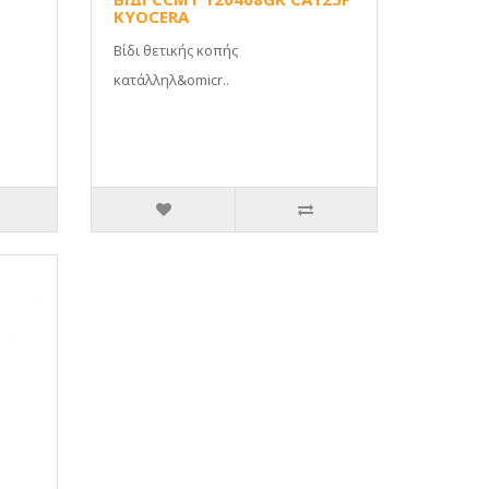
KYOCERA
.
Βίδι θετικής κοπής
κατάλληλ&omicr..