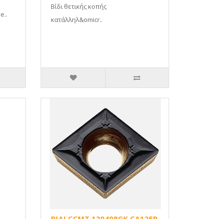
Βίδι θετικής κοπής
e..
κατάλληλ&omicr..
ΒΙΔΙ CCMT 120408GK CA125P