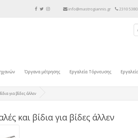
info@mastrogiannis.gr
2310 5380
μηχανών
Όργανα μέτρησης
Εργαλεία Τόρνευσης
Εργαλεί
βίδια για βίδες άλλεν
λές και βίδια για βίδες άλλεν