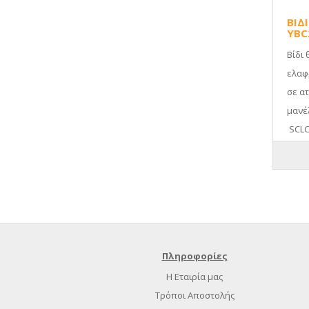
ΒΙΔ
YBC
Βίδι 
ελαφ
σε ατ
μανέ
SCLCR
Πληροφορίες
Η Εταιρία μας
Τρόποι Αποστολής