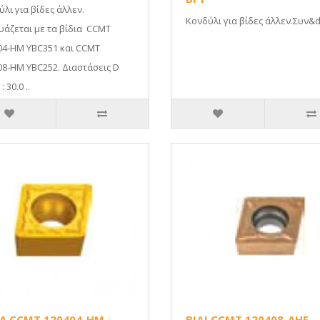
λι για βίδες άλλεν.
Κονδύλι για βίδες άλλεν.Συν&d
υάζεται με τα βίδια CCMT
04-HM YBC351 και CCMT
08-HM YBC252. Διαστάσεις D
 30.0 ..
ΙΑ CCMT 120404-HM
ΒΙΔΙ CCMT 120408-AHF