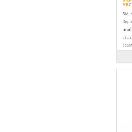
YBC
Βίδι 
βαρι
ατσά
εξωτ
2525M