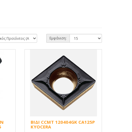
Εμφάνιση:
ΕΝ
ΒΙΔΙ CCMT 120404GK CA125P
5
KYOCERA